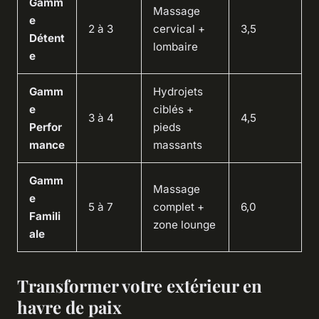
Gamm
Massage
e
2 à 3
cervical +
3,5
Détent
lombaire
e
Gamm
Hydrojets
e
ciblés +
3 à 4
4,5
Perfor
pieds
mance
massants
Gamm
Massage
e
5 à 7
complet +
6,0
Famili
zone lounge
ale
Transformer votre extérieur en
havre de paix