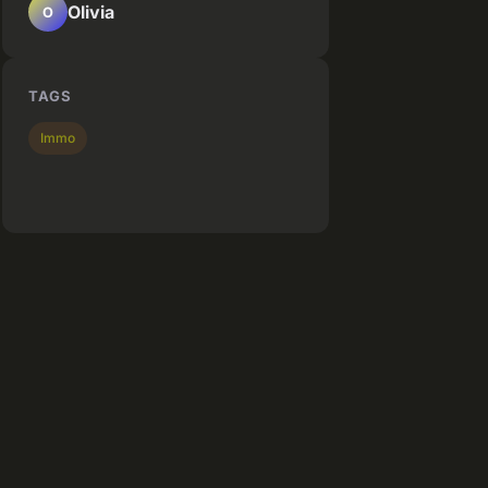
Olivia
O
TAGS
Immo