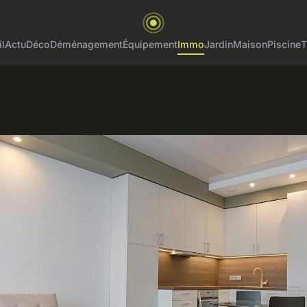
l
Actu
Déco
Déménagement
Équipement
Immo
Jardin
Maison
Piscine
T