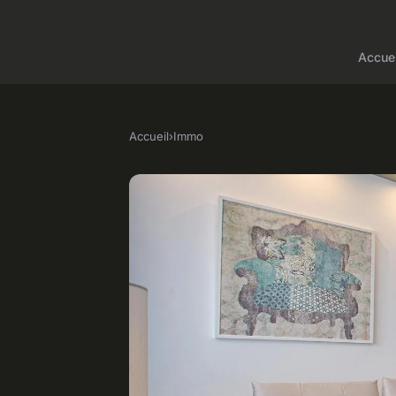
Accuei
Accueil
›
Immo